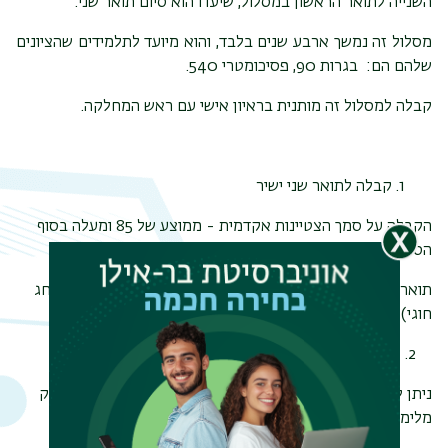
השנייה לתואר הראשון במסלול, שיעדו הוא סיום תואר שני.
מסלול זה נמשך ארבע שנים בלבד, והוא מיועד לתלמידים שהציונים
שלהם הם: בגרות 90, פסיכומטרי 540.
קבלה למסלול זה מותנית בראיון אישי עם ראש המחלקה.
קבלה לתואר שני ישיר
הקבלה על סמך הצטיינות אקדמית - ממוצע של 85 ומעלה בסוף
הסמסטר הראשון של השנה השנייה
תואר שני ישיר מותנה בתואר ראשון במחשבת ישראל מורחב (חג
חוגי)
2. תואר שני ישיר
ניתן להציע הקלות במספר נקודות הזכות הנדרשת לתואר, כחלק
מלימודי התואר השני.