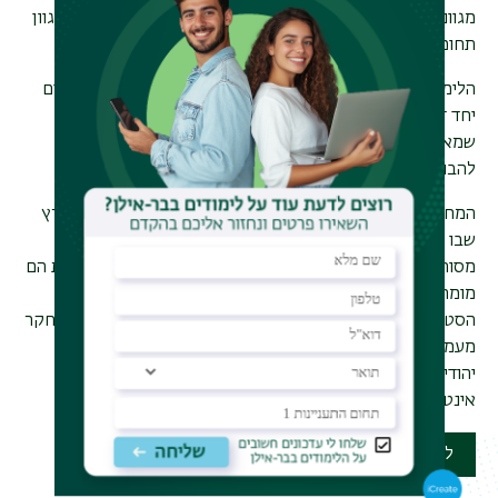
מגוונות, ומספק לסטודנטים רקע רחב ורלוונטי להשתלבות במגוון
תחומים
.
הלימודים מתקיימים באווירה פלורליסטית וייחודית, שבה לומדים
יחד דתיים, חילוניים, מסורתיים וחרדים, תוך דיון פתוח ומכבד
שמאפשר לכל סטודנט וסטודנטית למצוא את מקומם ולתרום
להבנת הזהות היהודית במלוא מורכבותה
המחלקה לפילוסופיה יהודית בבר-אילן היא המקום היחיד בארץ
שבו ניתן לחוות את השיח הפילוסופי היהודי מכל זוויותיו –
מסורתיות וחידוש, מחקר ויישום, עיון ומעשה. המרצים והמרצות הם
מומחים מובילים בתחומם, המעניקים ליווי אישי ומעודדים את
הסטודנטים לפתח חשיבה פילוסופית מקורית ולרכוש כלים למחקר
מעמיק. בנוסף, המחלקה מציעה תכנית ייחודית לפילוסופיה
יהודית-חברתית, המעודדת מעורבות ועשייה קהילתית כחלק
אינטגרלי מהלימודים.
להרשמה לשנה"ל תשפ"ו