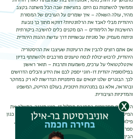
מתמשך על זהות, מוסר, אמונה ותרבות שמתפתח לאורך הדורות
וממשיך להשתנות גם היום. במציאות שבה הכל משתנה בקצב
מהיר, עולה השאלה – איך שומרים על הערכים של המסורת
תפר
היהודית מבלי לאבד את הרלוונטיות? דווקא מתוך כך נובעת
משנ
החשיבות של הלימודים – הם מקנים כלים לחשיבה ביקורתית
וניתוח מעמיק של סוגיות עכשוויות דרך עדשת ההגות היהודית
.
אם אתם רוצים להבין את הרעיונות שעיצבו את ההיסטוריה
היהודית, לרכוש יכולת לנסח טיעונים מורכבים ולהשתתף בדיון
אינטלקטואלי על ערכים, משמעות ותרבות – תואר ראשון
בפילוסופיה יהודית דו-חוגי יספק לכם את הידע והכלים הדרושים
לכך. הבוגרים שלנו יוצאים עם מיומנויות הנדרשות לא רק במחקר
ובהוראה, אלא גם במנהיגות חינוכית, בעולם ההייטק, המשפט
והמדיניות הציבורית
.
הלימודים מתקיימים במסגרת מסלול דו-חוגי מובנה, המשלב את
הפילוסופיה היהודית עם חוג נוסף מתחומי מדעי היהדות והרוח, כגון
פילוסופיה כללית, תלמוד, היסטוריה יהודית, לימודי לשון עברית,
ספרות משווה, לימודים קלאסיים ואמנות יהודית. השילוב
הבין-תחומי מאפשר לבחון סוגיות פילוסופיות מנקודות מבט